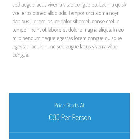
sed augue lacus viverra vitae congue eu. Lacinia quisk
vsel eros donec alloc odio tempor orci aloma noyr
dapibus. Lorem ipsum dolor sit amet, conse ctetur
tempor incint ut labore et dolore magna aliqua. In eu
mi bibendum neque egestas lorem congue quisque
egestas. Iaculis nunc sed augue lacus viverra vitae
congue.
Price Starts At
€35 Per Person