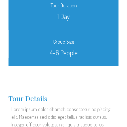
Tour Duration
1 Day
Group Size
4-6 People
Tour Details
Lorem ipsum dolor sit amet, consectetur adipiscing
elit. Maecenas sed odio eget tellus facilisis cursus.
Integer efficitur volutpat nisl, quis tristique tellus